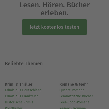
Journalismus zu üben?
Lesen. Hören. Bücher
erleben.
Ausblenden
Jetzt kostenlos testen
Beliebte Themen
Krimi & Thriller
Romane & Mehr
Krimis aus Deutschland
Queere Romane
Krimis aus Frankreich
Feministische Bücher
Historische Krimis
Feel-Good-Romane
Politthriller
Regency Romane