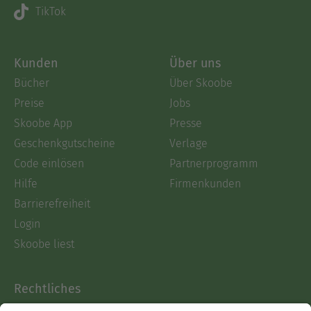
TikTok
Kunden
Über uns
Bücher
Über Skoobe
Preise
Jobs
Skoobe App
Presse
Geschenkgutscheine
Verlage
Code einlösen
Partnerprogramm
Hilfe
Firmenkunden
Barrierefreiheit
Login
Skoobe liest
Rechtliches
Datenschutz