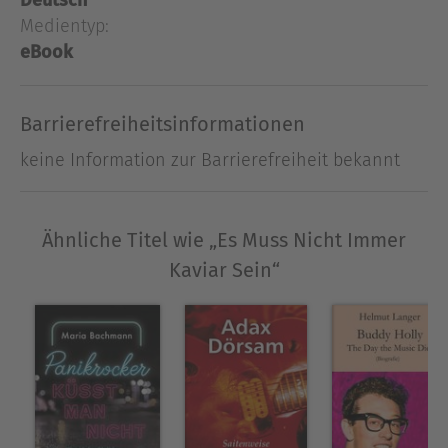
Deutsch
begeisterter Fans gesichert. Auch andere
Medientyp:
Filmmusiken feierten große Erfolge, wie z.B. die
Titelmelodie aus der TV-Serie "Es Muss Nicht
eBook
Immer Kaviar Sein". Erhältlich hier die Noten für
Klavier.
Barrierefreiheitsinformationen
keine Information zur Barrierefreiheit bekannt
Ausblenden
Ähnliche Titel wie „Es Muss Nicht Immer
Kaviar Sein“