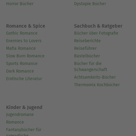
Buches).
Horror Bücher
Dystopie Bücher
2012 Die Struktur der Genesis, kann in der
Offenbarung bestätigt werden. Ausarbeitung des
2. Teils des Buches.
Romance & Spice
Sachbuch & Ratgeber
Gothic Romance
Bücher über Fotografie
Ausblenden
Enemies to Lovers
Reiseberichte
Mafia Romance
Reiseführer
Slow Burn Romance
Bastelbücher
Sports Romance
Bücher für die
Schwangerschaft
Dark Romance
Achtsamkeits-Bücher
Erotische Literatur
Thermomix Kochbücher
Kinder & Jugend
Jugendromane
Romance
Fantasybücher für
Jugendliche