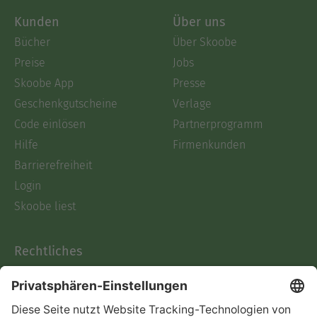
Kunden
Über uns
Bücher
Über Skoobe
Preise
Jobs
Skoobe App
Presse
Geschenkgutscheine
Verlage
Code einlösen
Partnerprogramm
Hilfe
Firmenkunden
Barrierefreiheit
Login
Skoobe liest
Rechtliches
Datenschutz
AGB
Informationen nach Data