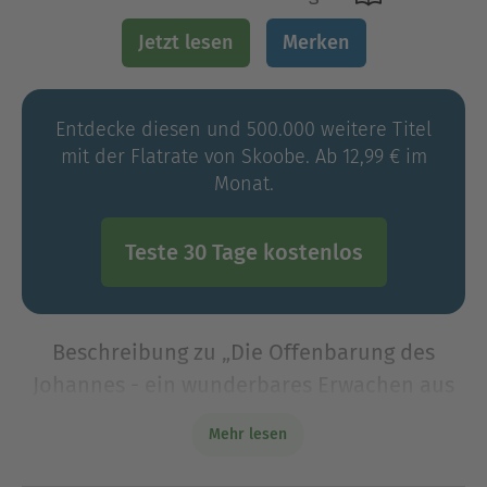
Jetzt lesen
Merken
Entdecke diesen und 500.000 weitere Titel
mit der Flatrate von Skoobe. Ab 12,99 € im
Monat.
Teste 30 Tage kostenlos
Beschreibung zu „Die Offenbarung des
Johannes - ein wunderbares Erwachen aus
unserem Albtraum“
Mehr lesen
Friedrich Weinreb (1910-1988) eröffnet mit seinem
profunden altjüdischen Wissen nicht nur die