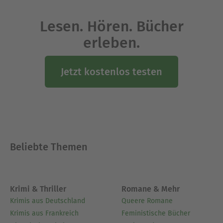
schreiben und dies zu veröffentlichen.
Da ich mich als Buchautor schon immer mal
Lesen. Hören. Bücher
versuchen wollte, habe ich nun dieses bebilderte
Fantasiebuch geschrieben und illustriert. Das
erleben.
Schreiben von Geschichten macht mir sehr viel
Spaß. Vielleicht gibt es irgendwann sogar eine
Jetzt kostenlos testen
Fortsetzung meiner Fantasiereise durch mein
LOOP Universum!
Ausblenden
Beliebte Themen
Krimi & Thriller
Romane & Mehr
Krimis aus Deutschland
Queere Romane
Krimis aus Frankreich
Feministische Bücher