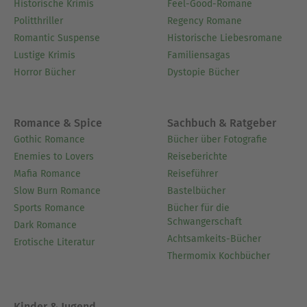
Historische Krimis
Feel-Good-Romane
Politthriller
Regency Romane
Romantic Suspense
Historische Liebesromane
Lustige Krimis
Familiensagas
Horror Bücher
Dystopie Bücher
Romance & Spice
Sachbuch & Ratgeber
Gothic Romance
Bücher über Fotografie
Enemies to Lovers
Reiseberichte
Mafia Romance
Reiseführer
Slow Burn Romance
Bastelbücher
Sports Romance
Bücher für die
Schwangerschaft
Dark Romance
Achtsamkeits-Bücher
Erotische Literatur
Thermomix Kochbücher
Kinder & Jugend