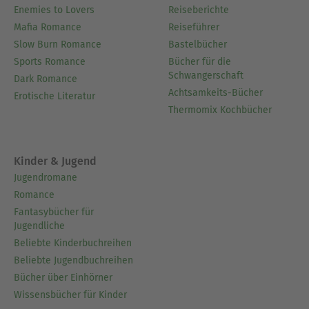
Enemies to Lovers
Reiseberichte
Mafia Romance
Reiseführer
Slow Burn Romance
Bastelbücher
Sports Romance
Bücher für die
Schwangerschaft
Dark Romance
Achtsamkeits-Bücher
Erotische Literatur
Thermomix Kochbücher
Kinder & Jugend
Jugendromane
Romance
Fantasybücher für
Jugendliche
Beliebte Kinderbuchreihen
Beliebte Jugendbuchreihen
Bücher über Einhörner
Wissensbücher für Kinder