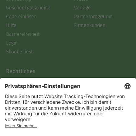
Geschenkgutscheine
Verlage
Code einlösen
Partnerprogramm
Hilfe
Firmenkunden
Barrierefreiheit
Login
Skoobe liest
Rechtliches
Datenschutz
AGB
Informationen nach Data
Act
Verträge hier kündigen
Impressum
Vertrag widerrufen