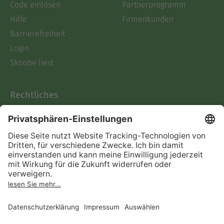
Code einlösen
Partnerprogramm
Hilfe
Firmenkunden
Barrierefreiheit
Login
Skoobe liest
Rechtliches
Datenschutz
AGB
Informationen nach Data
Act
Verträge hier kündigen
Impressum
Vertrag widerrufen