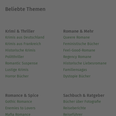
and argues for a pluralistic, cooperative, but not
Beliebte Themen
merged religious education as an offer for all.
This can advance the discussion about the future
of religious education – far beyond Hamburg.
Krimi & Thriller
Romane & Mehr
Über Wilfried Härle
Krimis aus Deutschland
Queere Romane
Wilfried Härle, Jahrgang 1941, ist emeritierter
Krimis aus Frankreich
Feministische Bücher
Professor für Systematische Theologie an der
Historische Krimis
Feel-Good-Romane
Universität Heidelberg. Er zählt zu den
Politthriller
Regency Romane
wichtigsten Theologen und Ethikern in
Romantic Suspense
Historische Liebesromane
Deutschland. Seine Bücher Dogmatik und
Lustige Krimis
Familiensagas
Menschsein in Beziehungen gelten als
Horror Bücher
Dystopie Bücher
Standardwerke. Wilfried Härle war Mitglied der
Enquête-Kommission des Deutschen Bundestages
"Ethik und Recht der modernen Medizin" und
Romance & Spice
Sachbuch & Ratgeber
berät die Konrad-Adenauer-Stiftung.
Gothic Romance
Bücher über Fotografie
Enemies to Lovers
Reiseberichte
Ausblenden
Mafia Romance
Reiseführer