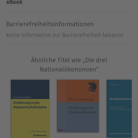
Ansatzes unbedingt von heutigen Ökonomen
eBook
gelesen werden sollte.
Barrierefreiheitsinformationen
Ausblenden
keine Information zur Barrierefreiheit bekannt
Ähnliche Titel wie „Die drei
Nationalökonomien“