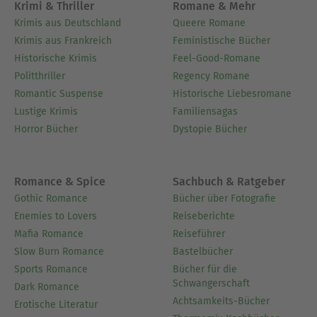
Heimat Hövelhof, am Tor zur Senne, zu Hause.
Krimi & Thriller
Romane & Mehr
Zwei erwachsene Kinder und drei Enkelkinder,
Krimis aus Deutschland
Queere Romane
die zusammen mit ihm und seiner Mutter ein
Krimis aus Frankreich
Feministische Bücher
Mehrgenerationenhaus bewohnen, tragen dazu
Historische Krimis
Feel-Good-Romane
bei.
Politthriller
Regency Romane
Romantic Suspense
Historische Liebesromane
2010 begann ein neuer Lebensabschnitt, denn
Lustige Krimis
Familiensagas
nach 32 Dienstjahren schied er nicht nur aus der
Horror Bücher
Dystopie Bücher
Bundeswehr aus, sondern lernte eine Frau
kennen, mit der er in einer Wochenendbeziehung
lebt. Sie führt ihn abwechselnd nach Rinteln ans
Romance & Spice
Sachbuch & Ratgeber
Ufer der Weser und an die Quellen der Ems.
Gothic Romance
Bücher über Fotografie
Seither nennt er sich, bedingt durch die vielen
Enemies to Lovers
Reiseberichte
Auslandseinsätze im Rahmen der
Mafia Romance
Reiseführer
Bundeswehreinsätze auf dem Balkan und
Slow Burn Romance
Bastelbücher
Afghanistan zwischen 1994 und 2008, heute zu
Sports Romance
Bücher für die
Schwangerschaft
Recht Pensionär und Veteran.
Dark Romance
Achtsamkeits-Bücher
Erotische Literatur