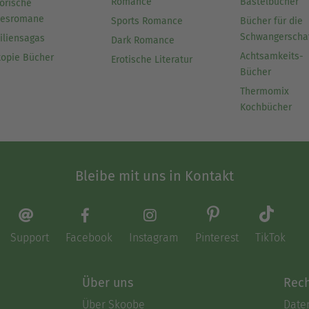
Romance
Bastelbücher
orische
besromane
Sports Romance
Bücher für die
Schwangerscha
iliensagas
Dark Romance
Achtsamkeits-
topie Bücher
Erotische Literatur
Bücher
Thermomix
Kochbücher
Bleibe mit uns in Kontakt
Support
Facebook
Instagram
Pinterest
TikTok
Über uns
Rech
Über Skoobe
Date