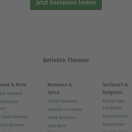
Jetzt kostenlos testen
Beliebte Themen
mane & Mehr
Romance &
Sachbuch &
Spice
Ratgeber
ere Romane
Gothic Romance
Bücher über
inistische
Fotografie
her
Enemies to Lovers
Reiseberichte
l-Good-Romane
Mafia Romance
Reiseführer
ency Romane
Slow Burn