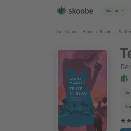
Bücher
Du bist hier:
Home
Bücher
Walte
T
Der
Wal
Kri