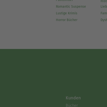
Hist
Romantic Suspense
Lie
Lustige Krimis
Fam
Horror Bücher
Dys
Kunden
Bücher