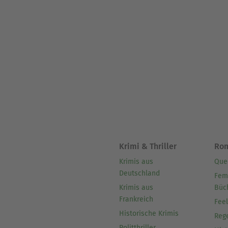
Krimi & Thriller
Ro
Krimis aus
Que
Deutschland
Fem
Krimis aus
Büc
Frankreich
Fee
Historische Krimis
Reg
Politthriller