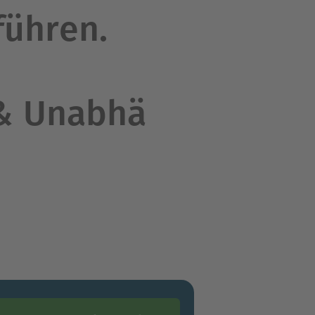
führen.
 & Unabhä