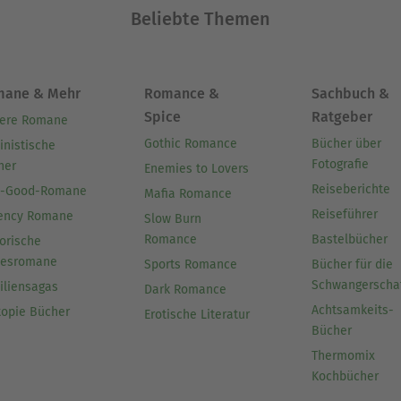
Beliebte Themen
mane & Mehr
Romance &
Sachbuch &
Spice
Ratgeber
ere Romane
Gothic Romance
Bücher über
inistische
Fotografie
her
Enemies to Lovers
Reiseberichte
l-Good-Romane
Mafia Romance
Reiseführer
ency Romane
Slow Burn
Romance
Bastelbücher
orische
besromane
Sports Romance
Bücher für die
Schwangerscha
iliensagas
Dark Romance
Achtsamkeits-
topie Bücher
Erotische Literatur
Bücher
Thermomix
Kochbücher