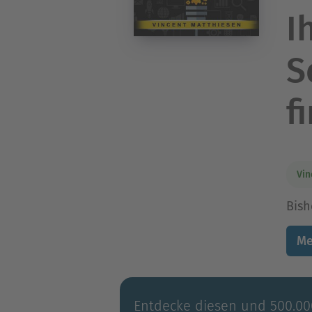
I
S
f
Vin
Bish
Me
Entdecke diesen und 500.000