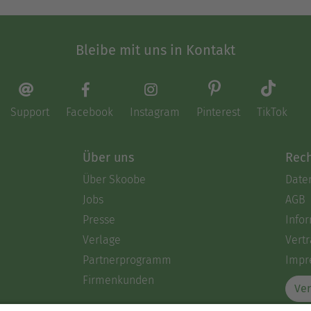
Bleibe mit uns in Kontakt
Support
Facebook
Instagram
Pinterest
TikTok
Über uns
Rech
Über Skoobe
Date
Jobs
AGB
Presse
Info
Verlage
Vertr
Partnerprogramm
Impr
Firmenkunden
Ver