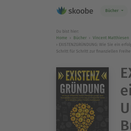
Bücher
Du bist hier:
Home
Bücher
Vincent Matthiesen
EXISTENZGRÜNDUNG: Wie Sie ein erfolg
Schritt für Schritt zur finanziellen Frei
E
e
U
B