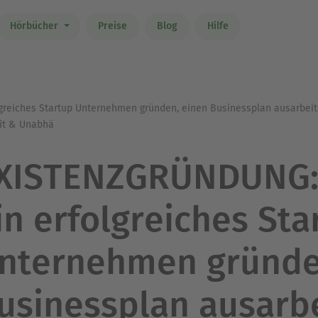
Hörbücher
Preise
Blog
Hilfe
reiches Startup Unternehmen gründen, einen Businessplan ausarbeite
heit & Unabhä
XISTENZGRÜNDUNG: 
in erfolgreiches Sta
nternehmen gründe
usinessplan ausarb