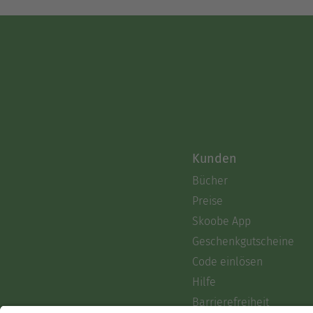
Kunden
Bücher
Preise
Skoobe App
Geschenkgutscheine
Code einlösen
Hilfe
Barrierefreiheit