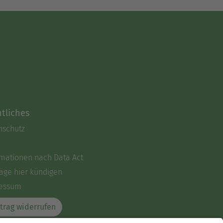
tliches
nschutz
rmationen nach Data Act
äge hier kündigen
essum
trag widerrufen