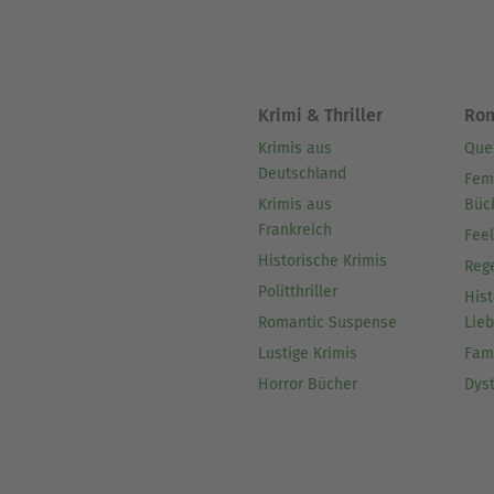
Krimi & Thriller
Ro
Krimis aus
Que
Deutschland
Fem
Krimis aus
Büc
Frankreich
Fee
Historische Krimis
Reg
Politthriller
Hist
Romantic Suspense
Lie
Lustige Krimis
Fam
Horror Bücher
Dys