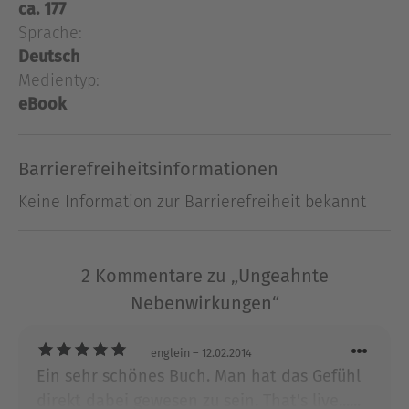
ca. 177
danach fühlt sich an wie ein Zahnarztbesuch,
Sprache:
denn die Traumfrau ist nicht mehr da. Es beginnt
eine Odyssee der Liebe, Verzweiflung, Eifersucht ...
Deutsch
denn immer neue Überraschungen aus der
Medientyp:
Vergangenheit der Ärztin kommen ans Licht ...
eBook
Ausblenden
Barrierefreiheitsinformationen
Keine Information zur Barrierefreiheit bekannt
2 Kommentare zu „Ungeahnte
Nebenwirkungen“
englein
– 12.02.2014
Ein sehr schönes Buch. Man hat das Gefühl
direkt dabei gewesen zu sein. That's live......