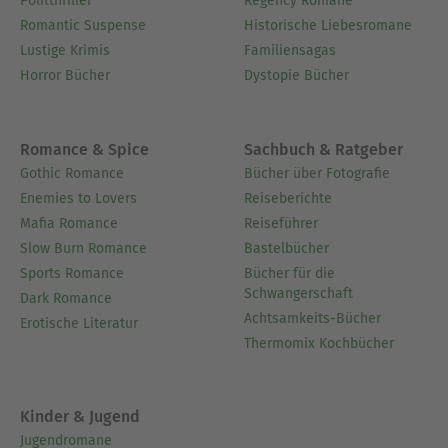
Politthriller
Regency Romane
Romantic Suspense
Historische Liebesromane
Lustige Krimis
Familiensagas
Horror Bücher
Dystopie Bücher
Romance & Spice
Sachbuch & Ratgeber
Gothic Romance
Bücher über Fotografie
Enemies to Lovers
Reiseberichte
Mafia Romance
Reiseführer
Slow Burn Romance
Bastelbücher
Sports Romance
Bücher für die
Schwangerschaft
Dark Romance
Achtsamkeits-Bücher
Erotische Literatur
Thermomix Kochbücher
Kinder & Jugend
Jugendromane