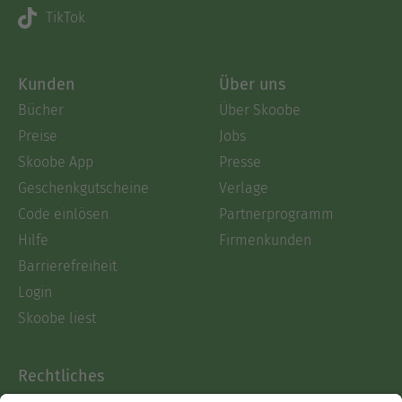
TikTok
Kunden
Über uns
Bücher
Über Skoobe
Preise
Jobs
Skoobe App
Presse
Geschenkgutscheine
Verlage
Code einlösen
Partnerprogramm
Hilfe
Firmenkunden
Barrierefreiheit
Login
Skoobe liest
Rechtliches
Datenschutz