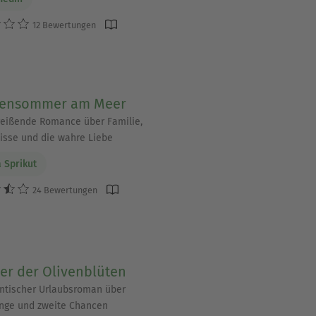
12 Bewertungen
r Liste stehen. Klassiker
ensommer am Meer
 als eBook und Hörbuch
reißende Romance über Familie,
sse und die wahre Liebe
 Sprikut
m Leseerlebnis.
24 Bewertungen
r der Olivenblüten
ntischer Urlaubsroman über
nge und zweite Chancen