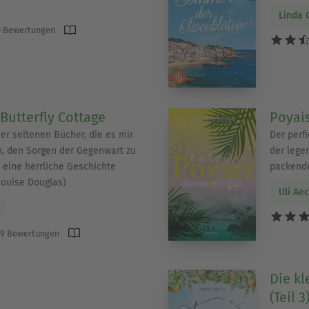
Linda 
 Bewertungen
utterfly Cottage
Poyais
er seltenen Bücher, die es mir
Der perf
, den Sorgen der Gegenwart zu
der lege
n eine herrliche Geschichte
packend
Louise Douglas)
Uli Ae
9 Bewertungen
Die kl
(Teil 3