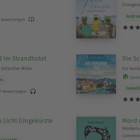
Orangend
Andrea
 Bewertungen
 im Strandhotel
Die S
r Detective Miller
Ein Gard
Serie 
am
Isabel
7 Bewertungen
m Licht (Ungekürzte
Mord 
Mörderis
Community