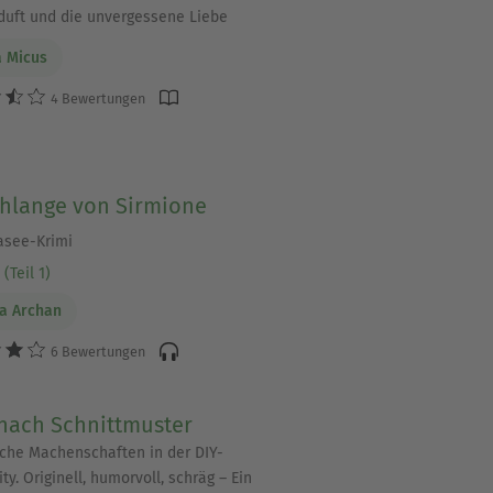
uft und die unvergessene Liebe
 Micus
4 Bewertungen
chlange von Sirmione
asee-Krimi
(Teil 1)
la Archan
6 Bewertungen
nach Schnittmuster
che Machenschaften in der DIY-
. Originell, humorvoll, schräg – Ein