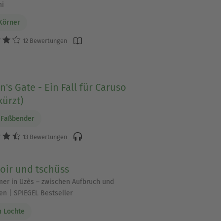
mi
 Körner
12 Bewertungen
's Gate - Ein Fall für Caruso
ürzt)
 Faßbender
13 Bewertungen
oir und tschüss
er in Uzès – zwischen Aufbruch und
 | SPIEGEL Bestseller
 Lochte