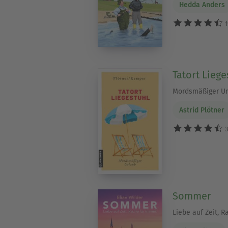
Hedda Anders
1
Urlaubslektüre Klassiker -
Manchmal schafft erst der U
Tatort Liege
erleben jedes Jahr eine Ren
Mordsmäßiger Ur
verfügbar.
Astrid Plötner
Entdecke jetzt die besten 
3
Sommer
Liebe auf Zeit, R