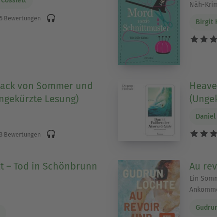
Cosslett
Näh-Kri
5 Bewertungen
Birgit
ack von Sommer und
Heaven
ngekürzte Lesung)
(Ungek
Daniel
3 Bewertungen
elt – Tod in Schönbrunn
Au rev
Ein Somm
Ankommen
Gudrun