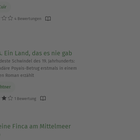
Cuir
4 Bewertungen
. Ein Land, das es nie gab
ideste Schwindel des 19. Jahrhunderts:
ndäre Poyais-Betrug erstmals in einem
en Roman erzählt
chtner
1 Bewertung
eine Finca am Mittelmeer
)