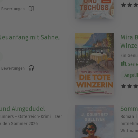
 Bewertungen
Neuanfang mit Sahne,
Mira B
Winze
Ein Genu
Serie 
 Bewertungen
Angeli
und Almgedudel
Somme
Brunners - Österreich-Krimi | Der
Roman | 
ür den Sommer 2026
mitnehme
Wittmann