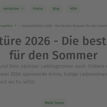
Hörbücher
Preise
Blog
Hilfe
nwelten
Urlaubslektüre 2026 - Die besten Romane für den Som
türe 2026 - Die be
für den Sommer
nd Dein nächster Lieblingsroman auch. Stöbere 
r 2026: spannende Krimis, lustige Liebesromane, 
nd wo Du willst.
Sommerurlaub — von Cosy Crime bis Feelgood
Mehr lesen