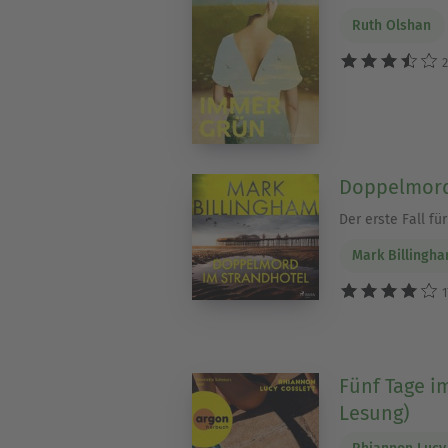
Ruth Olshan
2
Doppelmord
Der erste Fall fü
Mark Billingh
1
Fünf Tage i
Lesung)