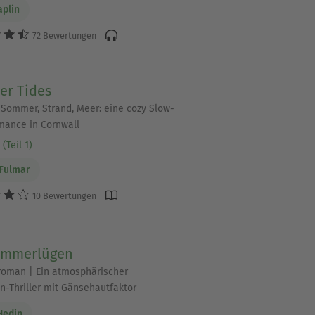
aplin
72 Bewertungen
r Tides
ane sind Bücher für den
Sommer, Strand, Meer: eine cozy Slow-
er es noch eine Spur
ance in Cornwall
Spannung mit Romance
(Teil 1)
us beiden Welten.
Fulmar
10 Bewertungen
ommerlügen
 Welt sein. In unseren
roman | Ein atmosphärischer
b für alle, die wirklich
-Thriller mit Gänsehautfaktor
Hedin