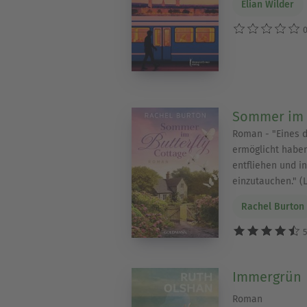
Elian Wilder
0
Sommer im B
Roman - "Eines d
ermöglicht haben
entfliehen und i
einzutauchen." (
Rachel Burton
5
Immergrün
Roman