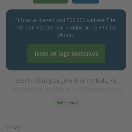
Entdecke diesen und 500.000 weitere Titel
mit der Flatrate von Skoobe. Ab 12,99 € im
Monat.
Teste 30 Tage kostenlos
Beschreibung zu „Die drei ??? Kids, 78,
Schrottplatz in Gefahr (drei Fragezeichen
Kids)“
Mehr lesen
Der Schrottplatz brennt! Ausgerechnet vor der
großen Jubiläumsfeier. Die drei ??? Kids sind sich
sicher: dass kann kein Zufall sein. Die Spuren
Verlag:
führen Justus, Peter und Bob weit zurück in die