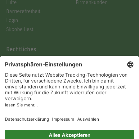
Hilfe
Firmenkunden
Barrierefreiheit
Login
Skoobe liest
Rechtliches
Datenschutz
AGB
Informationen nach Data
Act
Verträge hier kündigen
Impressum
Vertrag widerrufen