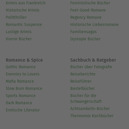
Krimis aus Frankreich
Feministische Bücher
Historische Krimis
Feel-Good-Romane
Politthriller
Regency Romane
Romantic Suspense
Historische Liebesromane
Lustige Krimis
Familiensagas
Horror Bücher
Dystopie Bücher
Romance & Spice
Sachbuch & Ratgeber
Gothic Romance
Bücher über Fotografie
Enemies to Lovers
Reiseberichte
Mafia Romance
Reiseführer
Slow Burn Romance
Bastelbücher
Sports Romance
Bücher für die
Schwangerschaft
Dark Romance
Achtsamkeits-Bücher
Erotische Literatur
Thermomix Kochbücher