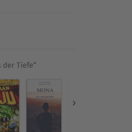
 – besonders Fantastisches.
 R. McCammon und Richard
hichten, die meistens im
 der Tiefe“