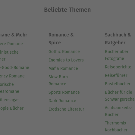
Beliebte Themen
mane & Mehr
Romance &
Sachbuch &
Spice
Ratgeber
ere Romane
Gothic Romance
Bücher über
inistische
Fotografie
her
Enemies to Lovers
Reiseberichte
l-Good-Romane
Mafia Romance
Reiseführer
ency Romane
Slow Burn
Romance
Bastelbücher
orische
besromane
Sports Romance
Bücher für die
Schwangerscha
iliensagas
Dark Romance
Achtsamkeits-
topie Bücher
Erotische Literatur
Bücher
Thermomix
Kochbücher