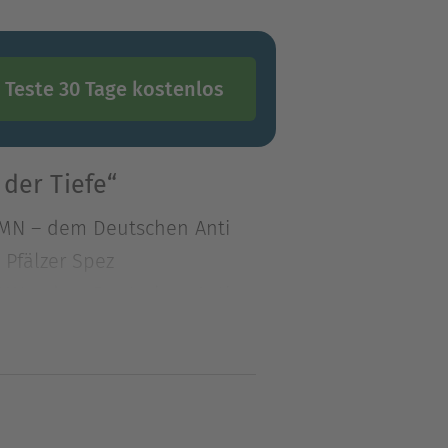
Teste 30 Tage kostenlos
der Tiefe“
 DAMN – dem Deutschen Anti
 Pfälzer Spez
 DAMN – dem Deutschen Anti
fälzer Spezialitäten,
. Bis sich die Erde auftat,
zig eine Sache zählte: