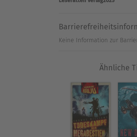
Leseratten Verlag
2025
Über Torsten Scheib
Torsten Scheib, geboren 197
Barrierefreiheitsinfo
Zu seinen Lieblingsautoren 
Keine Information zur Barrie
Laymon. Seit 2002 schreibt
Horrorbereich ihre Wurzeln 
Ähnliche T