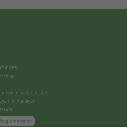
tliches
nschutz
rmationen nach Data Act
äge hier kündigen
essum
trag widerrufen