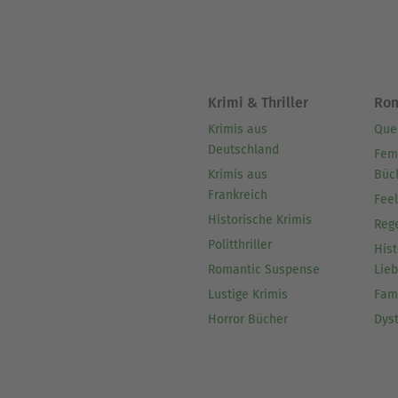
Krimi & Thriller
Ro
Krimis aus
Que
Deutschland
Fem
Krimis aus
Büc
Frankreich
Fee
Historische Krimis
Reg
Politthriller
Hist
Romantic Suspense
Lie
Lustige Krimis
Fam
Horror Bücher
Dys