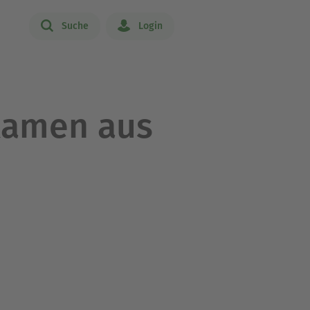
Suche
Login
kamen aus