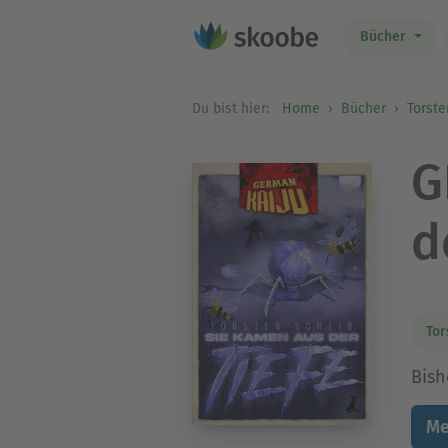
Bücher
Du bist hier:
Home
Bücher
Torste
G
d
Tor
Bish
Me