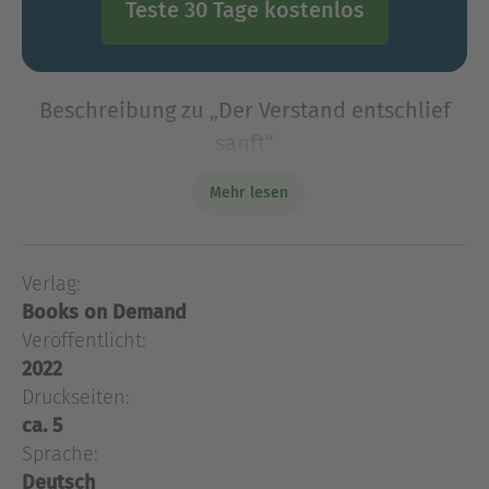
Teste 30 Tage kostenlos
Beschreibung zu „Der Verstand entschlief
sanft“
Der Verstand entschlief sanft.Er brabbelte noch
Mehr lesen
vor sich hin.Teilweise ergab es Sinn.
Der Verstand entschlief sanft.Er brabbelte noch
vor sich hin.Teilweise ergab es Sinn.
Verlag:
Books on Demand
Über Toni Aue
Veröffentlicht:
Toni Aue weiß und kann von vielem ein bisschen,
2022
aber nichts richtig.
Druckseiten:
ca. 5
Ausblenden
Sprache:
Deutsch