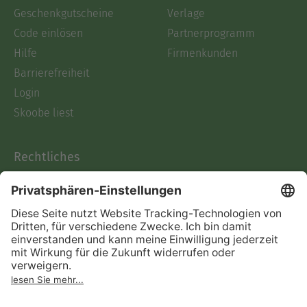
Geschenkgutscheine
Verlage
Code einlösen
Partnerprogramm
Hilfe
Firmenkunden
Barrierefreiheit
Login
Skoobe liest
Rechtliches
Datenschutz
AGB
Informationen nach Data
Act
Verträge hier kündigen
Impressum
Vertrag widerrufen