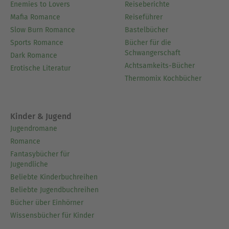
Enemies to Lovers
Reiseberichte
Mafia Romance
Reiseführer
Slow Burn Romance
Bastelbücher
Sports Romance
Bücher für die
Schwangerschaft
Dark Romance
Achtsamkeits-Bücher
Erotische Literatur
Thermomix Kochbücher
Kinder & Jugend
Jugendromane
Romance
Fantasybücher für
Jugendliche
Beliebte Kinderbuchreihen
Beliebte Jugendbuchreihen
Bücher über Einhörner
Wissensbücher für Kinder