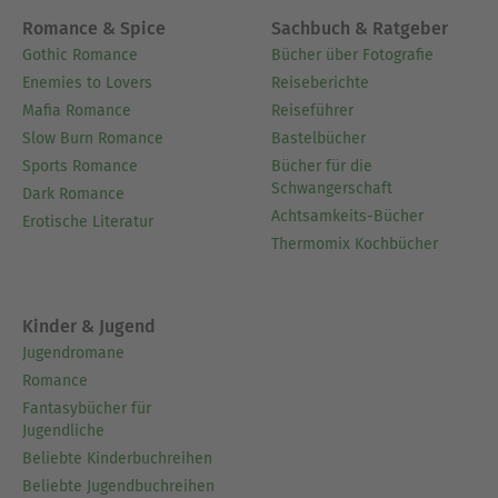
Romance & Spice
Sachbuch & Ratgeber
Gothic Romance
Bücher über Fotografie
Enemies to Lovers
Reiseberichte
Mafia Romance
Reiseführer
Slow Burn Romance
Bastelbücher
Sports Romance
Bücher für die
Schwangerschaft
Dark Romance
Achtsamkeits-Bücher
Erotische Literatur
Thermomix Kochbücher
Kinder & Jugend
Jugendromane
Romance
Fantasybücher für
Jugendliche
Beliebte Kinderbuchreihen
Beliebte Jugendbuchreihen