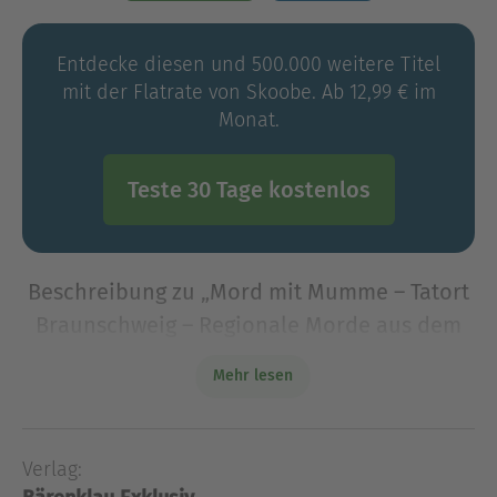
Entdecke diesen und 500.000 weitere Titel
mit der Flatrate von Skoobe. Ab 12,99 € im
Monat.
Teste 30 Tage kostenlos
Beschreibung zu „Mord mit Mumme – Tatort
Braunschweig – Regionale Morde aus dem
Braunschweiger Land: Krimi-Reihe“
Mehr lesen
Bei Filmaufnahmen auf dem Burgplatz in
Braunschweig wird das Team Zeuge eines
Verkehrsunfalls auf der Straße davor. Ein
Verlag:
Fußgänger wird erfasst, der Fahrer eines