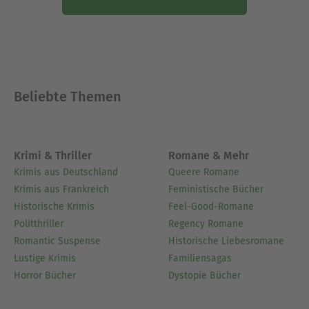
Dieses Werk fällt nun ein wenig aus dem Rahmen
seines Schaffens, gilt es doch, skurrile Dinge und
Merkwürdigkeiten in seiner Heimatstadt
Braunschweig aufzuzeigen, die er im Laufe seiner
langen Tätigkeit als Gästeführer aufgestöbert und
Beliebte Themen
beschrieben hat. So entsteht ein ganz anderer
Stadtführer, der den Leser auf unterhaltsame
Weise dazu anregt, sich einmal unter anderen
Gesichtspunkten durch die Stadt zu bewegen.
Krimi & Thriller
Romane & Mehr
Krimis aus Deutschland
Queere Romane
Ausblenden
Krimis aus Frankreich
Feministische Bücher
Historische Krimis
Feel-Good-Romane
Politthriller
Regency Romane
Romantic Suspense
Historische Liebesromane
Lustige Krimis
Familiensagas
Horror Bücher
Dystopie Bücher