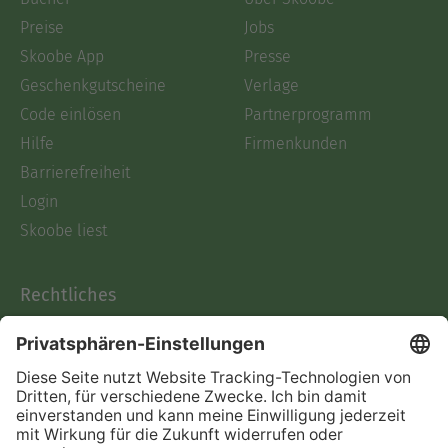
Preise
Jobs
Skoobe App
Presse
Geschenkgutscheine
Verlage
Code einlösen
Partnerprogramm
Hilfe
Firmenkunden
Barrierefreiheit
Login
Skoobe liest
Rechtliches
Datenschutz
AGB
Informationen nach Data
Act
Verträge hier kündigen