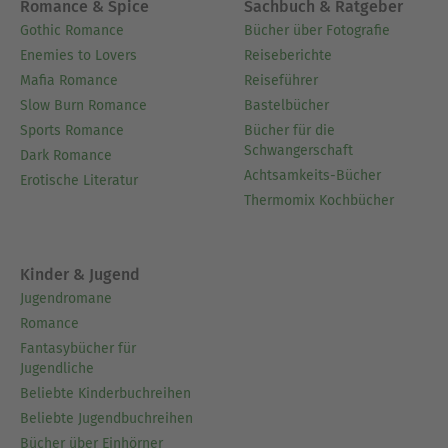
Wissenschaftsjournalistin und Biologin. Für ihre
Romance & Spice
Sachbuch & Ratgeber
Arbeiten wurde sie mit wichtigen Preisen
Gothic Romance
Bücher über Fotografie
ausgezeichnet, darunter der »Pro-Scientia-Preis«
Enemies to Lovers
Reiseberichte
der Finnischen Akademie der Wissenschaften
Mafia Romance
Reiseführer
sowie der renommierte finnische Runeberg-
Slow Burn Romance
Bastelbücher
Literaturpreis. Sie hat zahlreiche Romane und
Sports Romance
Bücher für die
Schwangerschaft
Sachbücher sowie eine Novellensammlung
Dark Romance
Achtsamkeits-Bücher
veröffentlicht. Raevaaras Bücher verbinden
Erotische Literatur
Thermomix Kochbücher
naturwissenschaftliche Perspektiven mit
fesselndem literarischem Ausdruck. Sie lässt sich
von der nordischen Natur, den großen Fragen der
Kinder & Jugend
Wissenschaft und der Komplexität der Menschheit
Jugendromane
inspirieren. Raevaara lebt mit ihren Kindern in
Romance
Südfinnland und geht täglich mit ihren zwei
Fantasybücher für
Hunden im Wald spazieren.
Jugendliche
Beliebte Kinderbuchreihen
Ausblenden
Beliebte Jugendbuchreihen
Bücher über Einhörner