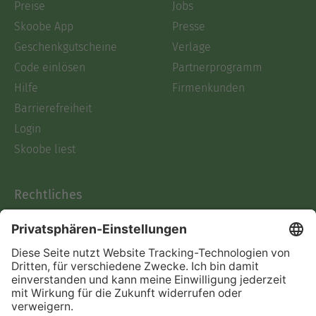
Preise
Jobs
Skoobe App
Presse
Geschenkgutscheine
Verlage
Code einlösen
Partnerprogramm
Hilfe
Firmenkunden
Barrierefreiheit
Login
Skoobe liest
Rechtliches
Datenschutz
AGB
Informationen nach Data
Act
Verträge hier kündigen
Impressum