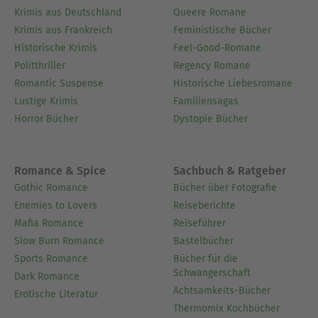
Krimis aus Deutschland
Queere Romane
Krimis aus Frankreich
Feministische Bücher
Historische Krimis
Feel-Good-Romane
Politthriller
Regency Romane
Romantic Suspense
Historische Liebesromane
Lustige Krimis
Familiensagas
Horror Bücher
Dystopie Bücher
Romance & Spice
Sachbuch & Ratgeber
Gothic Romance
Bücher über Fotografie
Enemies to Lovers
Reiseberichte
Mafia Romance
Reiseführer
Slow Burn Romance
Bastelbücher
Sports Romance
Bücher für die
Schwangerschaft
Dark Romance
Achtsamkeits-Bücher
Erotische Literatur
Thermomix Kochbücher