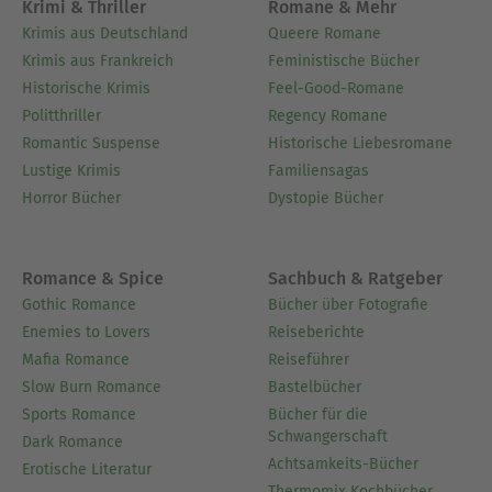
Krimi & Thriller
Romane & Mehr
Krimis aus Deutschland
Queere Romane
Krimis aus Frankreich
Feministische Bücher
Historische Krimis
Feel-Good-Romane
Politthriller
Regency Romane
Romantic Suspense
Historische Liebesromane
Lustige Krimis
Familiensagas
Horror Bücher
Dystopie Bücher
Romance & Spice
Sachbuch & Ratgeber
Gothic Romance
Bücher über Fotografie
Enemies to Lovers
Reiseberichte
Mafia Romance
Reiseführer
Slow Burn Romance
Bastelbücher
Sports Romance
Bücher für die
Schwangerschaft
Dark Romance
Achtsamkeits-Bücher
Erotische Literatur
Thermomix Kochbücher