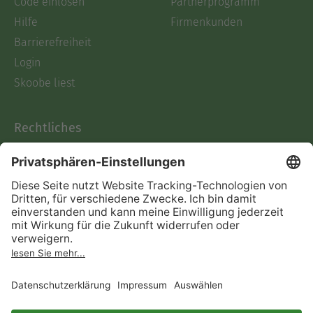
Code einlösen
Partnerprogramm
Hilfe
Firmenkunden
Barrierefreiheit
Login
Skoobe liest
Rechtliches
Datenschutz
AGB
Informationen nach Data
Act
Verträge hier kündigen
Impressum
Vertrag widerrufen