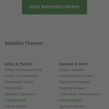
Dem nicht genug: Der passionierte Vielschreiber
Jetzt kostenlos testen
schuf über 350 Hörspiele und war an der
Entstehung von 40 Fernsehformaten als Autor,
Produzent oder Moderator beteiligt. Zudem
konnte er auch mit einer Vielzahl an
Theaterstücken und Musicals Erfolge feiern.
Sein umfassendes Werk bescherte Thomas
Beliebte Themen
Brezina bereits zahlreiche Auszeichnungen, unter
anderem das „Goldene Verdienstzeichen der
Republik Österreich“ oder den begehrten TV-Preis
„Romy“ für die Wissenssendung
Krimi & Thriller
Romane & Mehr
„Forscherexpress“.
Krimis aus Deutschland
Queere Romane
Krimis aus Frankreich
Feministische Bücher
Ausblenden
Historische Krimis
Feel-Good-Romane
Politthriller
Regency Romane
Romantic Suspense
Historische Liebesromane
Lustige Krimis
Familiensagas
Horror Bücher
Dystopie Bücher