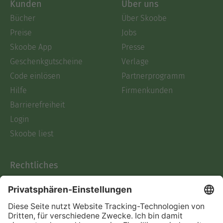
Kunden
Über uns
Bücher
Über Skoobe
Preise
Jobs
Skoobe App
Presse
Geschenkgutscheine
Verlage
Code einlösen
Partnerprogramm
Hilfe
Firmenkunden
Barrierefreiheit
Login
Skoobe liest
Rechtliches
Datenschutz
AGB
Informationen nach Data
Act