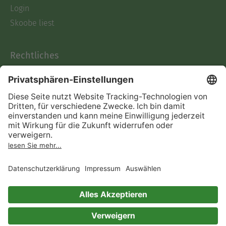
Login
Skoobe liest
Rechtliches
Datenschutz
AGB
Informationen nach Data
Act
Verträge hier kündigen
Impressum
Vertrag widerrufen
Immer ein gutes Buch