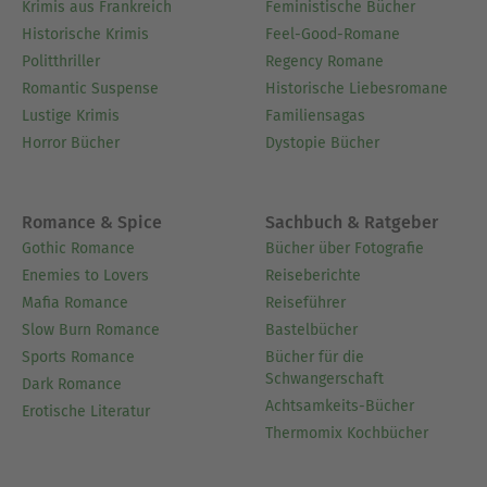
Krimis aus Frankreich
Feministische Bücher
Historische Krimis
Feel-Good-Romane
Politthriller
Regency Romane
Romantic Suspense
Historische Liebesromane
Lustige Krimis
Familiensagas
Horror Bücher
Dystopie Bücher
Romance & Spice
Sachbuch & Ratgeber
Gothic Romance
Bücher über Fotografie
Enemies to Lovers
Reiseberichte
Mafia Romance
Reiseführer
Slow Burn Romance
Bastelbücher
Sports Romance
Bücher für die
Schwangerschaft
Dark Romance
Achtsamkeits-Bücher
Erotische Literatur
Thermomix Kochbücher