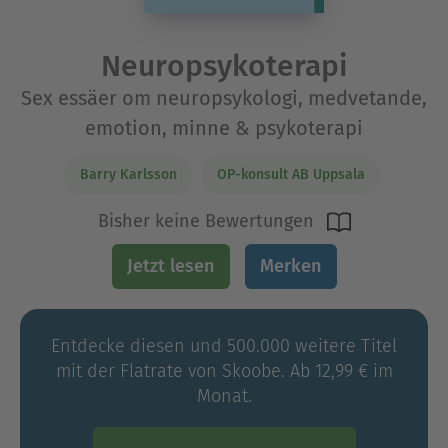
Neuropsykoterapi
Sex essäer om neuropsykologi, medvetande,
emotion, minne & psykoterapi
Barry Karlsson
OP-konsult AB Uppsala
Bisher keine Bewertungen
Jetzt lesen
Merken
Entdecke diesen und 500.000 weitere Titel
mit der Flatrate von Skoobe. Ab 12,99 € im
Monat.