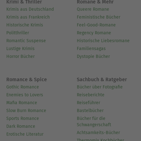
Ausblenden
Krimi & Thriller
Romane & Mehr
Krimis aus Deutschland
Queere Romane
Krimis aus Frankreich
Feministische Bücher
Historische Krimis
Feel-Good-Romane
Politthriller
Regency Romane
Romantic Suspense
Historische Liebesromane
Lustige Krimis
Familiensagas
Horror Bücher
Dystopie Bücher
Romance & Spice
Sachbuch & Ratgeber
Gothic Romance
Bücher über Fotografie
Enemies to Lovers
Reiseberichte
Mafia Romance
Reiseführer
Slow Burn Romance
Bastelbücher
Sports Romance
Bücher für die
Schwangerschaft
Dark Romance
Achtsamkeits-Bücher
Erotische Literatur
Thermomix Kochbücher