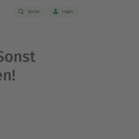
Suche
Login
Sonst
en!