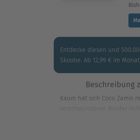
Bish
Me
Entdecke diesen und 500.000
Skoobe. Ab 12,99 € im Monat
Beschreibung z
Kaum hat sich Coco Zamis mi
verschwundener Bruder Volka
Nekrom
Kaum hat sich Coco Zamis mi
verschwundener Bruder Volka