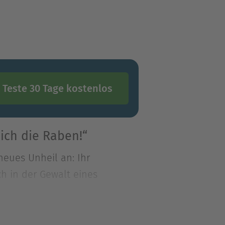
Teste 30 Tage kostenlos
ich die Raben!“
neues Unheil an: Ihr
h in der Gewalt eines
neues Unheil an: Ihr
h in der Gewalt eines