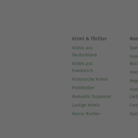
Krimi & Thriller
Ro
Krimis aus
Que
Deutschland
Fem
Krimis aus
Büc
Frankreich
Fee
Historische Krimis
Reg
Politthriller
Hist
Romantic Suspense
Lie
Lustige Krimis
Fam
Horror Bücher
Dys