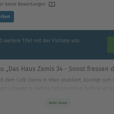
er keine Bewertungen
rken
 weitere Titel mit der Flatrate von
.
u „Das Haus Zamis 34 - Sonst fressen d
t dem Café Zamis in Wien etabliert, kündigt sich 
rt schwebt in Gefahr. Schon einmal befand er sic
Mehr lesen
t dem Café Zamis in Wien etabliert, kündigt sich 
rt schwebt in Gefahr. Schon einmal befand er sic