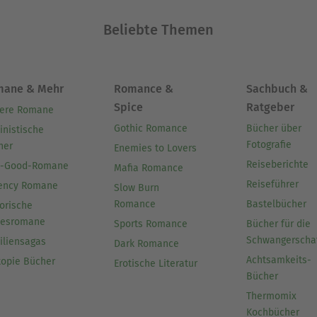
Beliebte Themen
mane & Mehr
Romance &
Sachbuch &
Spice
Ratgeber
ere Romane
Gothic Romance
Bücher über
inistische
Fotografie
her
Enemies to Lovers
Reiseberichte
l-Good-Romane
Mafia Romance
Reiseführer
ency Romane
Slow Burn
Romance
Bastelbücher
orische
besromane
Sports Romance
Bücher für die
Schwangerscha
iliensagas
Dark Romance
Achtsamkeits-
topie Bücher
Erotische Literatur
Bücher
Thermomix
Kochbücher