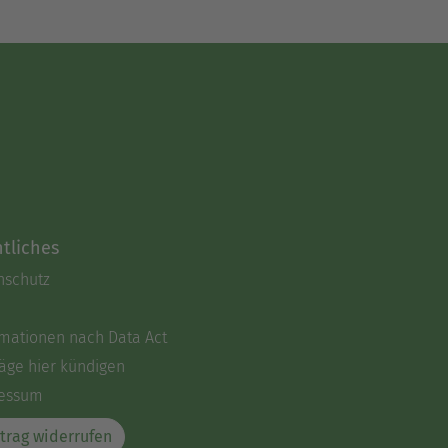
tliches
nschutz
rmationen nach Data Act
äge hier kündigen
essum
trag widerrufen