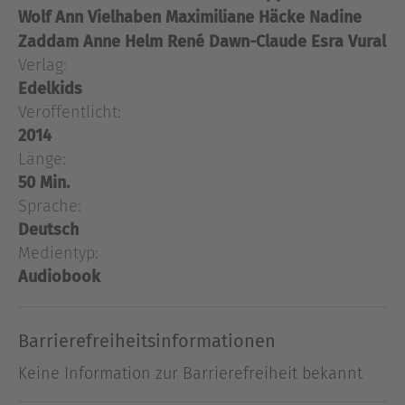
wird von einem m
Wolf
Ann Vielhaben
Maximiliane Häcke
Nadine
Alle freuen sich auf krassen Monster-Spaß beim
Zaddam
Anne Helm
René Dawn-Claude
Esra Vural
Spring Break. Doch nach einem Schiffbruch auf
Verlag:
dem Weg zur Party sind die Freunde auf einer
Edelkids
seltsamen Insel gestrandet, und Frankie Stein
Veröffentlicht:
wird von einem mysteriösen Monster entführt!
2014
Länge:
Ausblenden
50 Min.
Sprache:
Deutsch
Medientyp:
Audiobook
Barrierefreiheitsinformationen
Keine Information zur Barrierefreiheit bekannt