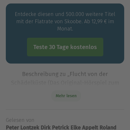
Entdecke diesen und 500.000 weitere Titel
mit der Flatrate von Skoobe. Ab 12,99 € im
Monat.
Teste 30 Tage kostenlos
Beschreibung zu „Flucht von der
Schädelküste (Das Original-Hörspiel zum
Film)“
Mehr lesen
Alle freuen sich auf krassen Monster-Spaß beim
Spring Break. Doch nach einem Schiffbruch auf
dem Weg zur Party sind die Freunde auf einer
Gelesen von
seltsamen Insel gestrandet, und Frankie Stein
Peter Lontzek
Dirk Petrick
Elke Appelt
Roland