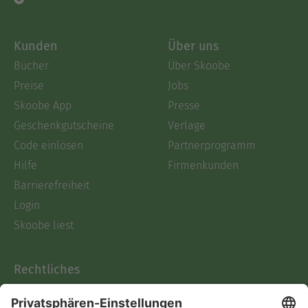
Kunden
Über uns
Bücher
Über Skoobe
Preise
Jobs
Skoobe App
Presse
Geschenkgutscheine
Verlage
Code einlösen
Partnerprogramm
Hilfe
Firmenkunden
Barrierefreiheit
Login
Skoobe liest
Rechtliches
Datenschutz