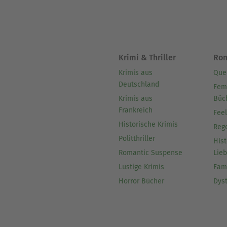
Krimi & Thriller
Ro
Krimis aus
Que
Deutschland
Fem
Krimis aus
Büc
Frankreich
Fee
Historische Krimis
Reg
Politthriller
Hist
Romantic Suspense
Lie
Lustige Krimis
Fam
Horror Bücher
Dys