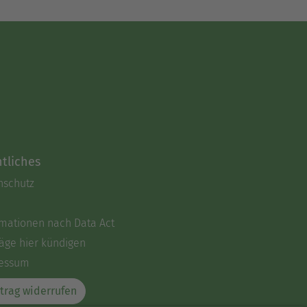
tliches
nschutz
rmationen nach Data Act
äge hier kündigen
essum
trag widerrufen