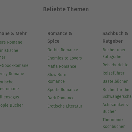
Beliebte Themen
mane & Mehr
Romance &
Sachbuch &
Spice
Ratgeber
ere Romane
Gothic Romance
Bücher über
inistische
Fotografie
her
Enemies to Lovers
Reiseberichte
l-Good-Romane
Mafia Romance
Reiseführer
ency Romane
Slow Burn
Romance
Bastelbücher
orische
besromane
Sports Romance
Bücher für die
Schwangerscha
iliensagas
Dark Romance
Achtsamkeits-
topie Bücher
Erotische Literatur
Bücher
Thermomix
Kochbücher