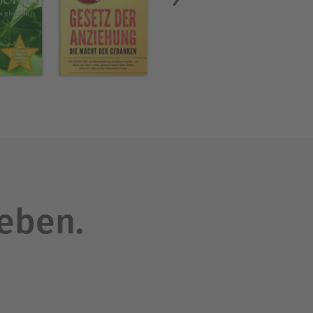
d. Sie ist Mutter zweier
hrt hat. Wenn sie nicht
gt sie gern Zeit mit ihren
leben.