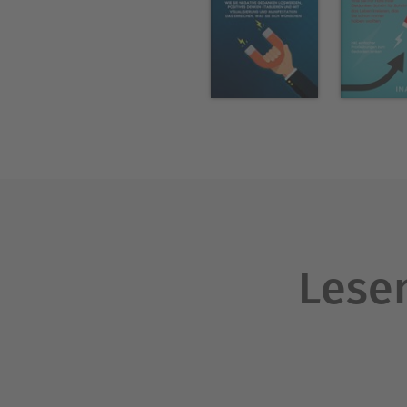
Sonia Peters lebt gemeinsa
Kinder, die sie über die Jah
gerade in einer neuen Geschi
Tieren oder lässt sich von 
Lesen