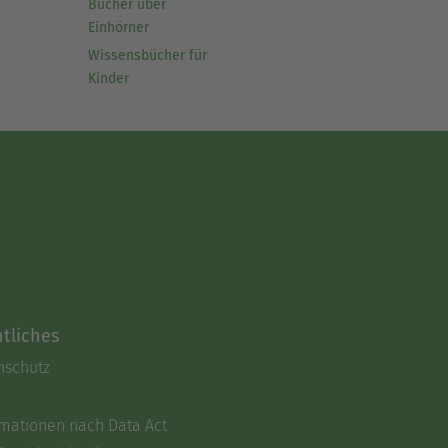
Bücher über
Einhörner
Wissensbücher für
Kinder
tliches
nschutz
rmationen nach Data Act