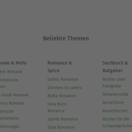
Beliebte Themen
mane & Mehr
Romance &
Sachbuch &
Spice
Ratgeber
ere Romane
Gothic Romance
Bücher über
inistische
Fotografie
her
Enemies to Lovers
Reiseberichte
l-Good-Romane
Mafia Romance
Reiseführer
ency Romane
Slow Burn
Romance
Bastelbücher
orische
besromane
Sports Romance
Bücher für die
Schwangerscha
iliensagas
Dark Romance