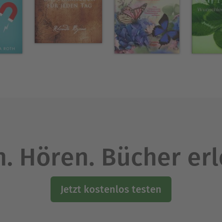
m mit ihrem Ehemann noch immer in Süddeutschlan
re hinweg ebenfalls in die Welt der Bücher eingefü
chte versinkt oder an eigenen Texten feilt, verbrin
alten Märchenstoffen zu neuen Ideen anregen.
Ausblenden
. Hören. Bücher er
Jetzt kostenlos testen