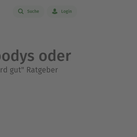
Suche
Login
bodys oder
ird gut" Ratgeber