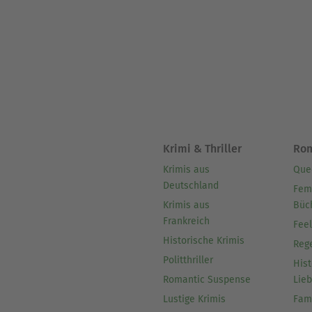
Krimi & Thriller
Ro
Krimis aus
Que
Deutschland
Fem
Krimis aus
Büc
Frankreich
Fee
Historische Krimis
Reg
Politthriller
Hist
Romantic Suspense
Lie
Lustige Krimis
Fam