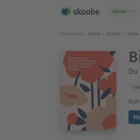
Bücher
Du bist hier:
Home
Bücher
Sonia 
B
Du 
Son
Bish
Me