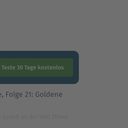
Teste 30 Tage kostenlos
, Folge 21: Goldene
 zurzeit an der Wall Street
rt, so dass sich de