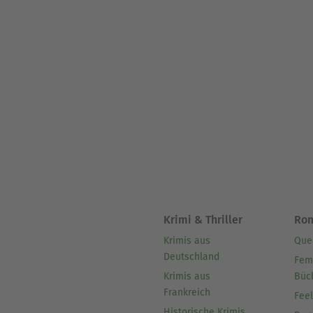
Krimi & Thriller
Ro
Krimis aus
Que
Deutschland
Fem
Krimis aus
Büc
Frankreich
Fee
Historische Krimis