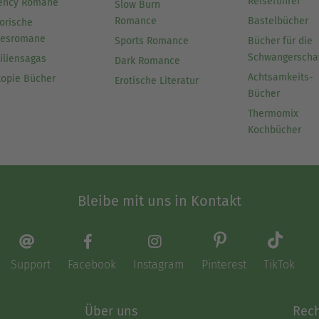
Reiseführer
ency Romane
Slow Burn
Romance
Bastelbücher
orische
besromane
Sports Romance
Bücher für die
Schwangerscha
iliensagas
Dark Romance
Achtsamkeits-
topie Bücher
Erotische Literatur
Bücher
Thermomix
Kochbücher
Bleibe mit uns in Kontakt
Support
Facebook
Instagram
Pinterest
TikTok
Über uns
Rech