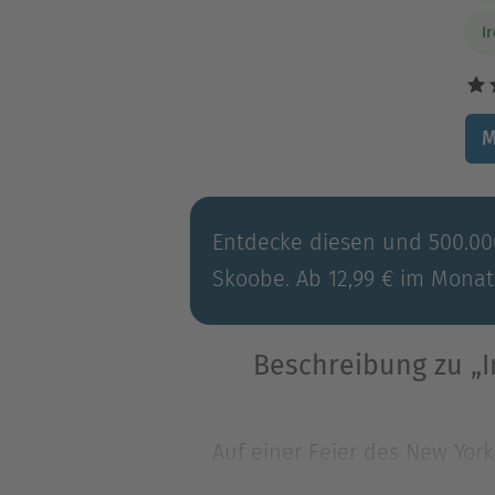
I
M
Entdecke diesen und 500.000
Skoobe. Ab 12,99 € im Monat
Beschreibung zu „I
Auf einer Feier des New York
große Aufregung herrscht. D