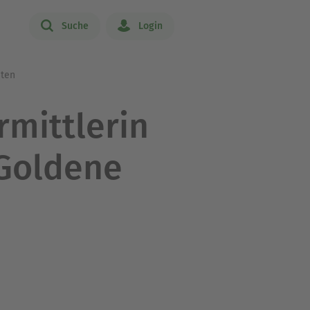
Suche
Login
iten
rmittlerin
 Goldene