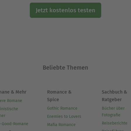
Jetzt kostenlos testen
Beliebte Themen
mane & Mehr
Romance &
Sachbuch &
Spice
Ratgeber
ere Romane
Gothic Romance
Bücher über
inistische
Fotografie
her
Enemies to Lovers
Reiseberichte
l-Good-Romane
Mafia Romance