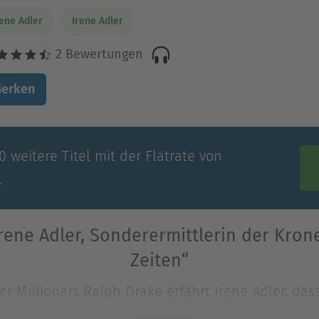
rene Adler
Irene Adler
2 Bewertungen
erken
 weitere Titel mit der Flatrate von
.
rene Adler, Sonderermittlerin der Krone
Zeiten“
er Millionärs Ralph Drake erfährt Irene Adler, dass
em Weltmarkt wird in großen Mengen Gold zugefüh