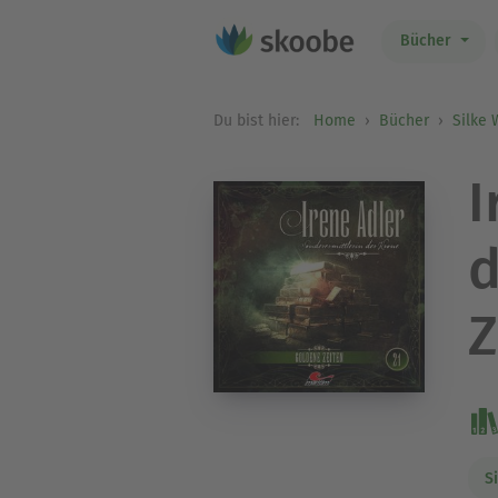
Bücher
Du bist hier:
Home
Bücher
Silke 
I
d
Z
S