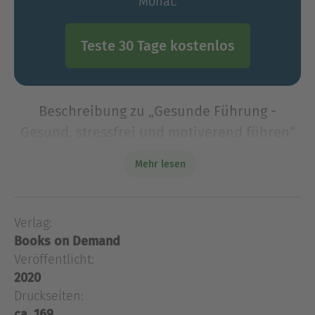
Monat.
Teste 30 Tage kostenlos
Beschreibung zu „Gesunde Führung -
Gesund, stressfrei und motiverend führen“
Dies ist das Buch zum gleichnamigen Online-
Mehr lesen
Kurs.Organisationen sind aufgrund von
Globalisierung, Digitalisierung, demografischem
Wandel und Fachkräftemangel, um nur einige
Verlag:
Faktoren zu nennen,
Books on Demand
Dies ist das Buch zum gleichnamigen Online-
Veröffentlicht:
Kurs.Organisationen sind aufgrund von
2020
Globalisierung, Digitalisierung, demografischem
Druckseiten:
Wandel und Fachkräftemangel, um nur einige
ca. 169