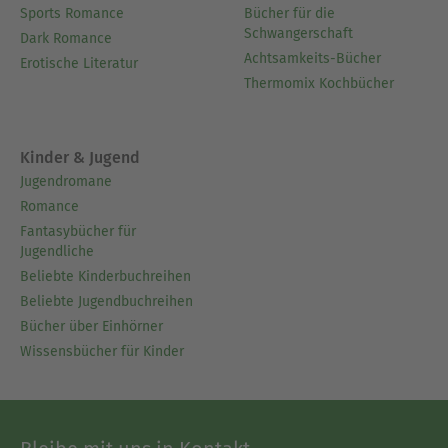
sich vorwiegend mit der Frage, wie wir durch
Sports Romance
Bücher für die
Schwangerschaft
achtsames Haushalten mit unseren
Dark Romance
Achtsamkeits-Bücher
Lebensenergien die Grundvoraussetzungen für
Erotische Literatur
Thermomix Kochbücher
ein erfülltes und vitales Leben schaffen können.
Bereits als Lehrbeauftragte für Selbstverteidigung,
Kampfkunst- und Gesundheitstraining hat sie
Kinder & Jugend
erfahren, wie wichtig der zielgerichtete Einsatz
Jugendromane
unserer Energien im Leben ist.
Romance
Als Gesundheitsberaterin,
Fantasybücher für
Entspannungspädagogin und Mentalcoach führt
Jugendliche
sie für Unternehmen Seminare zum Thema
Beliebte Kinderbuchreihen
Gesundes Arbeiten und Gesundes Führen durch.
Beliebte Jugendbuchreihen
2018 eröffnete Silke Sieben die Good-Life-Online-
Bücher über Einhörner
Akademie, in der sie zahlreiche Online-Kurse für
Wissensbücher für Kinder
ein glückliches und vitales Leben und Arbeiten
anbietet.
Ausblenden