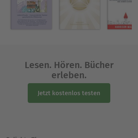
Art und Weise der Führung positiv aber auch
negativ beeinflusst werden. Für eine gesunde und
stressfreie Führung sind neben der Gestaltung
von Arbeitsprozessen, Aufgaben und
Rahmenkonditionen vor allem psychosoziale
Aspekte entscheidend. Diese werden maßgeblich
durch die innere Haltung einer Führungskraft -
sich selbst und den Mitarbeitern gegenüber -
geprägt. Dementsprechend beschäftigt sich das
Lesen. Hören. Bücher
vorliegende Buch sowohl mit der Führung von
erleben.
Mitarbeitern, als auch mit der Führung der
eigenen Person. Es werden Maßnahmen zur
Jetzt kostenlos testen
gesunden und stressfreien Mitarbeiterführung
vorgestellt und viele konkrete Tipps zur
Umsetzung an die Hand gegeben. Eine
Selbstreflektion des eigenen Führungs-stils kann
zur Selbst- und Fremdanalyse genutzt werden.
Um wieder mehr Gelassenheit und Freude im