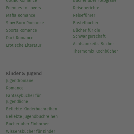
Gothic Romance
Bücher über Fotografie
heben Momente literarischer Brillanz hervor.-
Enemies to Lovers
Reiseberichte
Interaktive Fußnoten erklären ungewöhnliche
Mafia Romance
Reiseführer
Referenzen, historische Anspielungen und
Slow Burn Romance
Bastelbücher
veraltete Ausdrücke für eine mühelose, besser
Sports Romance
Bücher für die
informierte Lektüre.
Schwangerschaft
Dark Romance
Achtsamkeits-Bücher
Erotische Literatur
Thermomix Kochbücher
Über Sigmund Freud
Als Begründer der Psychoanalyse ist Sigmund
Freud (1856–1939) eine der einflussreichsten
Kinder & Jugend
Figuren des 20. Jahrhunderts. Die Theorien des
Jugendromane
österreichischen Mediziners werden bis heute
Romance
diskutiert und angewandt.
Fantasybücher für
Jugendliche
Ausblenden
Beliebte Kinderbuchreihen
Beliebte Jugendbuchreihen
Bücher über Einhörner
Wissensbücher für Kinder