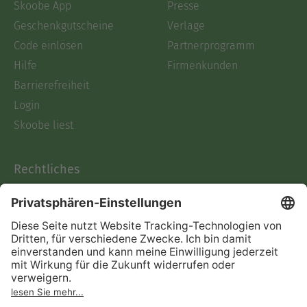
Skoobe App
Presse
Geschenkgutscheine
Verlage
Code einlösen
Partnerprogramm
Hilfe
Firmenkunden
Barrierefreiheit
Login
Skoobe liest
Rechtliches
Datenschutz
AGB
Informationen nach Data
Act
Verträge hier kündigen
Impressum