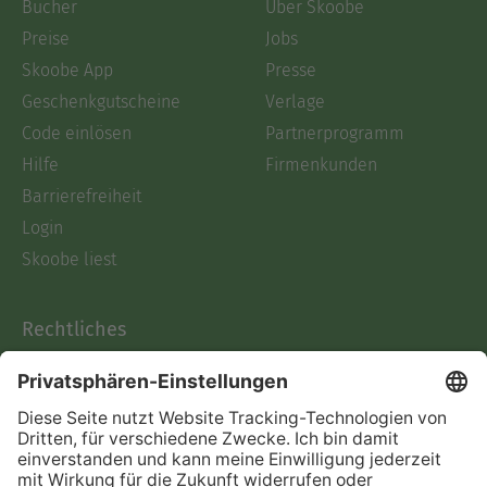
Bücher
Über Skoobe
Preise
Jobs
Skoobe App
Presse
Geschenkgutscheine
Verlage
Code einlösen
Partnerprogramm
Hilfe
Firmenkunden
Barrierefreiheit
Login
Skoobe liest
Rechtliches
Datenschutz
AGB
Informationen nach Data
Act
Verträge hier kündigen