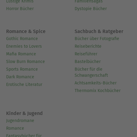
Lustige Krimis
Familiensagas
Horror Bücher
Dystopie Bücher
Romance & Spice
Sachbuch & Ratgeber
Gothic Romance
Bücher über Fotografie
Enemies to Lovers
Reiseberichte
Mafia Romance
Reiseführer
Slow Burn Romance
Bastelbücher
Sports Romance
Bücher für die
Schwangerschaft
Dark Romance
Achtsamkeits-Bücher
Erotische Literatur
Thermomix Kochbücher
Kinder & Jugend
Jugendromane
Romance
Fantasybücher für