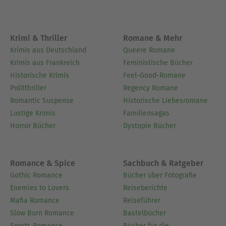
Krimi & Thriller
Romane & Mehr
Krimis aus Deutschland
Queere Romane
Krimis aus Frankreich
Feministische Bücher
Historische Krimis
Feel-Good-Romane
Politthriller
Regency Romane
Romantic Suspense
Historische Liebesromane
Lustige Krimis
Familiensagas
Horror Bücher
Dystopie Bücher
Romance & Spice
Sachbuch & Ratgeber
Gothic Romance
Bücher über Fotografie
Enemies to Lovers
Reiseberichte
Mafia Romance
Reiseführer
Slow Burn Romance
Bastelbücher
Sports Romance
Bücher für die