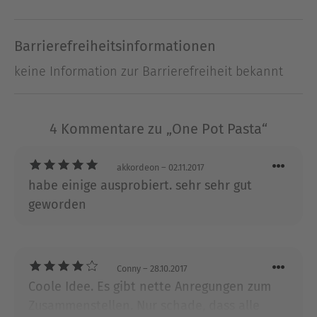
geeignet sind.
Barrierefreiheitsinformationen
Über Sabrina Fauda-Rôle
Schon als kleines Kind steckte Sabrina Fauda-
keine Information zur Barrierefreiheit bekannt
Rôle ihre Nase gerne in die Küche. Doch eine
Kochausbildung machte sie erst nach Stationen
als Kunststudentin und Kostümbildnerin. Heute ist
4 Kommentare zu „One Pot Pasta“
sie eine viel beschäftige Kochbuchautorin und
Food-Stylistin.
akkordeon
– 02.11.2017
habe einige ausprobiert. sehr sehr gut
Ausblenden
geworden
Conny
– 28.10.2017
Coole Idee. Es gibt nette Anregungen zum
Zusammenstellen. Nur schade, dass alle