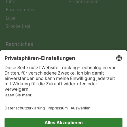
Hilfe
Firmenkunden
Barrierefreiheit
Login
Skoobe liest
Rechtliches
Datenschutz
AGB
Informationen nach Data
Act
Verträge hier kündigen
Impressum
Vertrag widerrufen