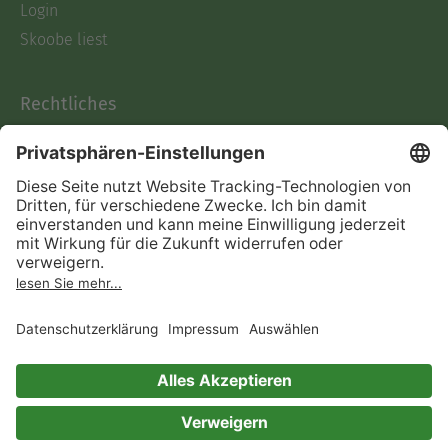
Login
Skoobe liest
Rechtliches
Datenschutz
AGB
Informationen nach Data
Act
Verträge hier kündigen
Impressum
Vertrag widerrufen
Immer ein gutes Buch