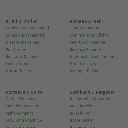
Krimi & Thriller
Romane & Mehr
Krimis aus Deutschland
Queere Romane
Krimis aus Frankreich
Feministische Bücher
Historische Krimis
Feel-Good-Romane
Politthriller
Regency Romane
Romantic Suspense
Historische Liebesromane
Lustige Krimis
Familiensagas
Horror Bücher
Dystopie Bücher
Romance & Spice
Sachbuch & Ratgeber
Gothic Romance
Bücher über Fotografie
Enemies to Lovers
Reiseberichte
Mafia Romance
Reiseführer
Slow Burn Romance
Bastelbücher
Sports Romance
Bücher für die