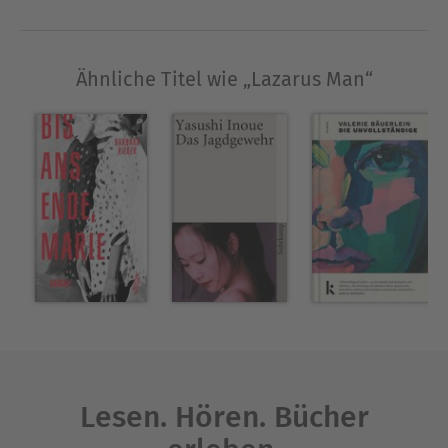
Fotografien und Videoaufnahmen von diesem Tag
eine plötzliche persönliche Bestimmung.Royal
DavisDer Besitzer eines heruntergekommenen
Ähnliche Titel wie „Lazarus Man“
Bestattungsunternehmens in Harlem, dessen
verzweifeltes Durchstöbern der Einsturzstelle
nach potenziellen »Kunden« die Suche nach
einem anderen Lebensweg auslöst.Mary RoeEine
altgediente Polizistin, die, auch getrieben durch
die brutale Geschichte ihrer eigenen Familie,
davon besessen ist, Christopher Diaz zu finden,
einen der Vermissten des Hauses.Richard Price,
Krimipreisträger und Autor der Erfolgsserien The
Wire und The Night Of, hat ein bravouröses
Portrait einer Gemeinschaft am Rande des
Zerfalls geschaffen. Lazarus Man ist ein
fesselnder Roman von unnachahmlicher
Menschlichkeit.
Lesen. Hören. Bücher