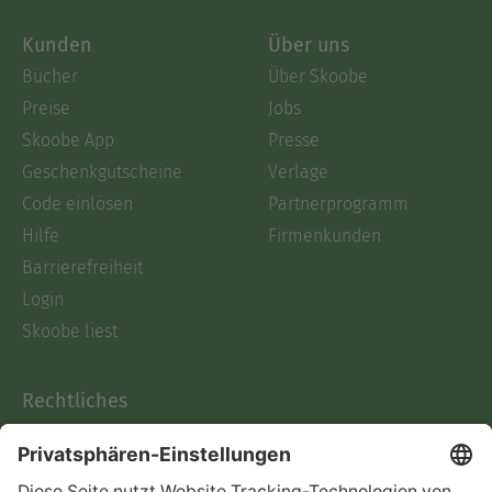
Kunden
Über uns
Bücher
Über Skoobe
Preise
Jobs
Skoobe App
Presse
Geschenkgutscheine
Verlage
Code einlösen
Partnerprogramm
Hilfe
Firmenkunden
Barrierefreiheit
Login
Skoobe liest
Rechtliches
Datenschutz
AGB