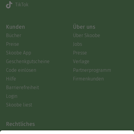
TikTok
Kunden
Über uns
Bücher
Über Skoobe
Preise
Jobs
Skoobe App
Presse
Geschenkgutscheine
Verlage
Code einlösen
Partnerprogramm
Hilfe
Firmenkunden
Barrierefreiheit
Login
Skoobe liest
Rechtliches
Datenschutz