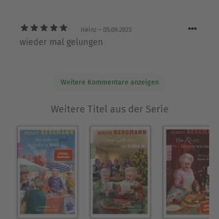
bloß Zucker» unter dem Pseudonym Renate
Bergmann war seine erste Buch-Veröffentlichung
Heinz
– 05.09.2023
– und ein sensationeller Erfolg –, auf die
wieder mal gelungen
zahlreiche weitere, nicht minder erfolgreiche
Bände und ausverkaufte Tourneen folgten.
Ausblenden
Weitere Kommentare anzeigen
Weitere Titel aus der Serie