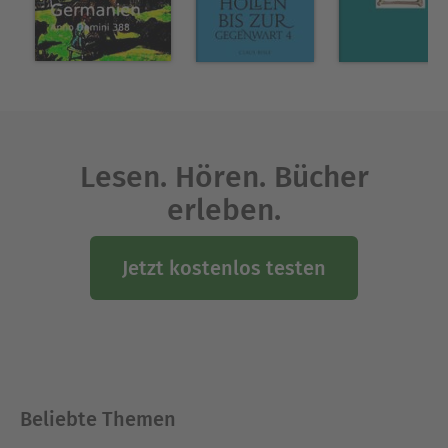
"am Rande der großen Politik", daneben Autor
verschiedener erfolgreicher
populärwissenschaftlicher Bücher über deutsche
und europäische Vor- und Frühgeschichte sowie
von historischen Romanen.
Ausblenden
Lesen. Hören. Bücher
erleben.
Jetzt kostenlos testen
Beliebte Themen