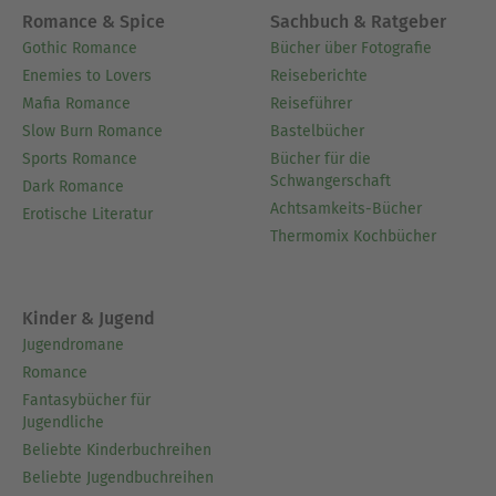
Romance & Spice
Sachbuch & Ratgeber
Gothic Romance
Bücher über Fotografie
Enemies to Lovers
Reiseberichte
Mafia Romance
Reiseführer
Slow Burn Romance
Bastelbücher
Sports Romance
Bücher für die
Schwangerschaft
Dark Romance
Achtsamkeits-Bücher
Erotische Literatur
Thermomix Kochbücher
Kinder & Jugend
Jugendromane
Romance
Fantasybücher für
Jugendliche
Beliebte Kinderbuchreihen
Beliebte Jugendbuchreihen