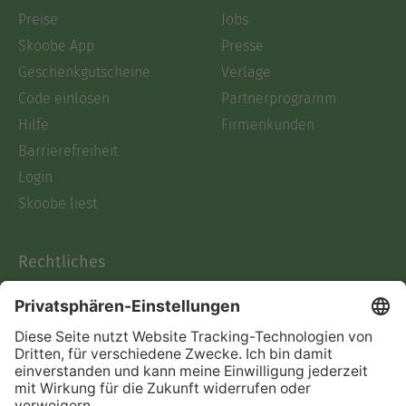
Preise
Jobs
Skoobe App
Presse
Geschenkgutscheine
Verlage
Code einlösen
Partnerprogramm
Hilfe
Firmenkunden
Barrierefreiheit
Login
Skoobe liest
Rechtliches
Datenschutz
AGB
Informationen nach Data
Act
Verträge hier kündigen