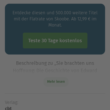
Entdecke diesen und 500.000 weitere Titel
mit der Flatrate von Skoobe. Ab 12,99 € im
Monat.
Teste 30 Tage kostenlos
Beschreibung zu „Sie brachten uns
Hoffnung: Die Geschichte von Edward
Galinski und Mala Zimetbaum“
Mehr lesen
Eine tragische Liebesgeschichte in
AuschwitzEdward Galinski, genannt Edek, ist
sechzehn Jahre alt, als er mit dem ersten
Verlag:
Gefangenentransport nach Auschwitz kommt. Er
cbt