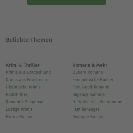
Schulklassen und Erwachsene organisiert Reiner
Engelmann regelmäßig Studienfahrten nach
Auschwitz. Er ist Autor und Herausgeber
zahlreicher Anthologien und Bücher zu
gesellschaftlichen Brennpunktthemen. Für sein
engagiertes Wirken in der Gedenk- und
Beliebte Themen
Erinnerungsarbeit wurde Reiner Engelmann mit
dem Bundesverdienstkreuz am Bande des
Verdienstordens der Bundesrepublik Deutschland
Krimi & Thriller
Romane & Mehr
ausgezeichnet.
Krimis aus Deutschland
Queere Romane
Krimis aus Frankreich
Feministische Bücher
Ausblenden
Historische Krimis
Feel-Good-Romane
Politthriller
Regency Romane
Romantic Suspense
Historische Liebesromane
Lustige Krimis
Familiensagas
Horror Bücher
Dystopie Bücher