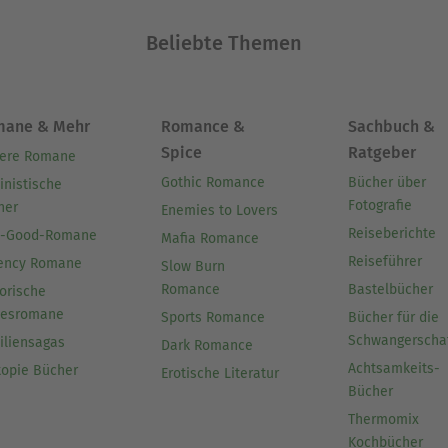
Beliebte Themen
mane & Mehr
Romance &
Sachbuch &
Spice
Ratgeber
ere Romane
Gothic Romance
Bücher über
inistische
Fotografie
her
Enemies to Lovers
Reiseberichte
l-Good-Romane
Mafia Romance
Reiseführer
ency Romane
Slow Burn
Romance
Bastelbücher
orische
besromane
Sports Romance
Bücher für die
Schwangerscha
iliensagas
Dark Romance
Achtsamkeits-
topie Bücher
Erotische Literatur
Bücher
Thermomix
Kochbücher