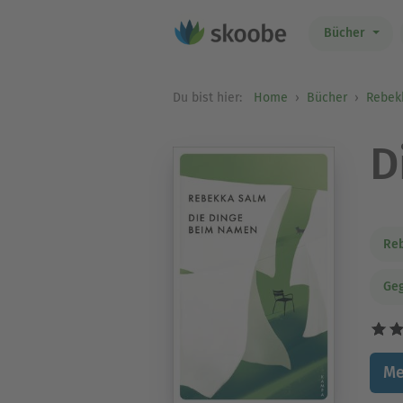
Bücher
Du bist hier:
Home
Bücher
Rebek
D
Re
Geg
Me