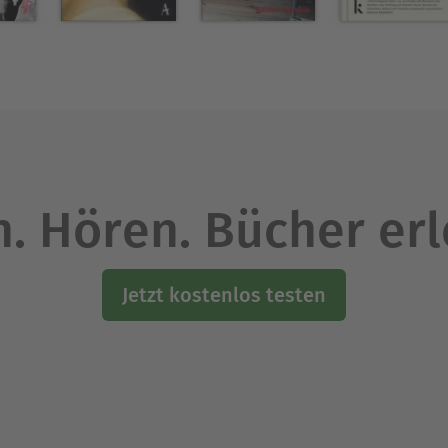
Solothurn je den Förderpreis Literatur sowie vo
 Förderpreis Dreitannen.
Ausblenden
. Hören. Bücher er
Jetzt kostenlos testen