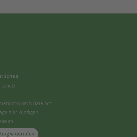
tliches
nschutz
rmationen nach Data Act
äge hier kündigen
essum
trag widerrufen