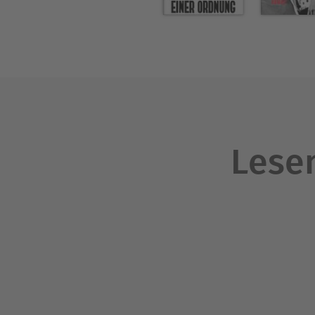
den Kantonen Baselland und 
Maurer-Billeter-Stiftung den
Lesen