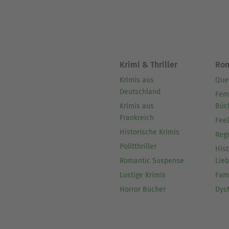
Krimi & Thriller
Ro
Krimis aus
Que
Deutschland
Fem
Krimis aus
Büc
Frankreich
Fee
Historische Krimis
Reg
Politthriller
Hist
Romantic Suspense
Lie
Lustige Krimis
Fam
Horror Bücher
Dys