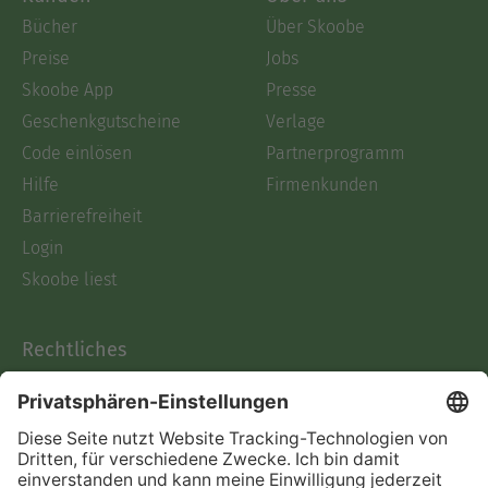
Bücher
Über Skoobe
Preise
Jobs
Skoobe App
Presse
Geschenkgutscheine
Verlage
Code einlösen
Partnerprogramm
Hilfe
Firmenkunden
Barrierefreiheit
Login
Skoobe liest
Rechtliches
Datenschutz
AGB
Informationen nach Data
Act