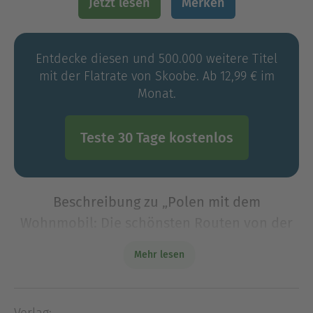
Jetzt lesen
Merken
Entdecke diesen und 500.000 weitere Titel
mit der Flatrate von Skoobe. Ab 12,99 € im
Monat.
Teste 30 Tage kostenlos
Beschreibung zu „Polen mit dem
Wohnmobil: Die schönsten Routen von der
Ostseeküste bis nach Masuren“
Mehr lesen
Vielleicht muss man im nördlichen Polen mit dem
einen oder anderen Schlechtwetterschauer
rechnen. Dafür entschädigt die Landschaft