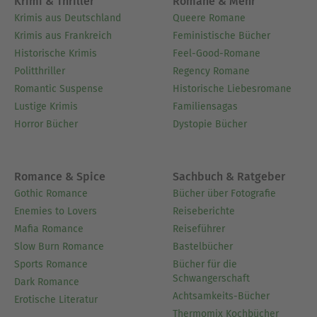
Krimi & Thriller
Romane & Mehr
Krimis aus Deutschland
Queere Romane
Krimis aus Frankreich
Feministische Bücher
Historische Krimis
Feel-Good-Romane
Politthriller
Regency Romane
Romantic Suspense
Historische Liebesromane
Lustige Krimis
Familiensagas
Horror Bücher
Dystopie Bücher
Romance & Spice
Sachbuch & Ratgeber
Gothic Romance
Bücher über Fotografie
Enemies to Lovers
Reiseberichte
Mafia Romance
Reiseführer
Slow Burn Romance
Bastelbücher
Sports Romance
Bücher für die
Schwangerschaft
Dark Romance
Achtsamkeits-Bücher
Erotische Literatur
Thermomix Kochbücher