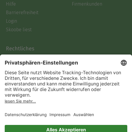
Hilfe
Firmenkunden
Barrierefreiheit
Login
Skoobe liest
Rechtliches
Datenschutz
AGB
Informationen nach Data
Act
Verträge hier kündigen
Impressum
Vertrag widerrufen