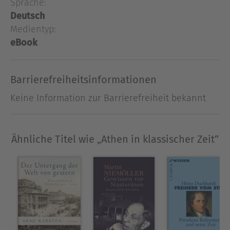
Seebund, die Zeit des Perikles,Gesellschaft und
Sprache:
Wirtschaft Athens, Athen als Schule
Deutsch
Griechenlands, den Peloponnesischen Krieg, den
Medientyp:
Zweiten attischen Seebund, den vergeblichen
eBook
Kampf der Athener gegen die Makedonen und die
Niederlage von Chaironeia.
Barrierefreiheitsinformationen
Ausblenden
Keine Information zur Barrierefreiheit bekannt
Ähnliche Titel wie „Athen in klassischer Zeit“