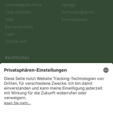
Geschenkgutscheine
Verlage
Code einlösen
Partnerprogramm
Hilfe
Firmenkunden
Barrierefreiheit
Login
Skoobe liest
Rechtliches
Datenschutz
AGB
Informationen nach Data
Act
Verträge hier kündigen
Impressum
Vertrag widerrufen