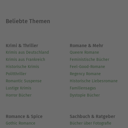
prominentesten Western-Autoren deutscher
Sprache.
Beliebte Themen
Ausblenden
Krimi & Thriller
Romane & Mehr
Krimis aus Deutschland
Queere Romane
Krimis aus Frankreich
Feministische Bücher
Historische Krimis
Feel-Good-Romane
Politthriller
Regency Romane
Romantic Suspense
Historische Liebesromane
Lustige Krimis
Familiensagas
Horror Bücher
Dystopie Bücher
Romance & Spice
Sachbuch & Ratgeber
Gothic Romance
Bücher über Fotografie