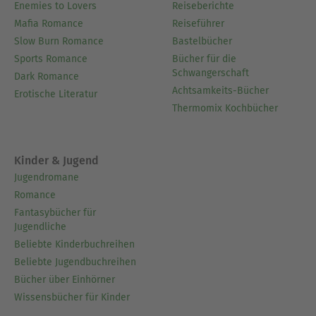
Enemies to Lovers
Reiseberichte
Mafia Romance
Reiseführer
Slow Burn Romance
Bastelbücher
Sports Romance
Bücher für die
Schwangerschaft
Dark Romance
Achtsamkeits-Bücher
Erotische Literatur
Thermomix Kochbücher
Kinder & Jugend
Jugendromane
Romance
Fantasybücher für
Jugendliche
Beliebte Kinderbuchreihen
Beliebte Jugendbuchreihen
Bücher über Einhörner
Wissensbücher für Kinder